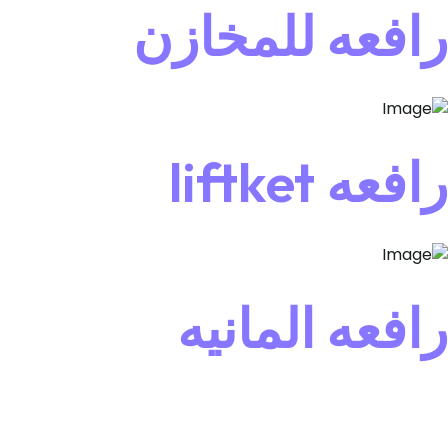
رافعه للمخازن
رافعه liftket
رافعه المانيه