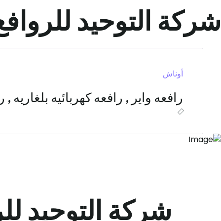
شركة التوحيد للروافع 
أوناش
رافعه واير , رافعه كهربائيه بلغاريه , ر
شركة التوحيد للر