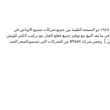
تقوم شركة التوحيد للتوكيلات التجارية على استيراد اوناش رفع كهربائية [جنزير] وكيل معتمد من شركة liftket الألمانية التي قد تأسست عام ١٩٤٨ ذو السمعة الطيبة بين جميع شركات تصنيع الاوناش في
 ما بعد البيع مع توفير جميع قطع الغيار مع تركيب الكمر للونش
وتمنحك ضمان عام من عيوب الصناعة وتوفر لك الشركة حمولات رفع [ ١ طن - ٢ طن - ٣ طن - ٥طن - ٦طن - ١٠ طن - ١٥ طن - ٢٥ طن ] وتعتبر شركة liftket من الشركات التي تتسموبالسعر الجيد