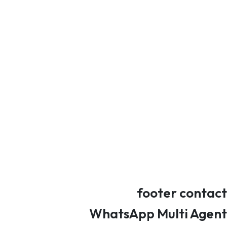
العنوان
3769 طريق الملك فيصل
حي اليرموك
الدمام الممكلة العربية السعودية
رقم الهاتف
00966564414009
أتصل بنا
footer contact
WhatsApp Multi Agent